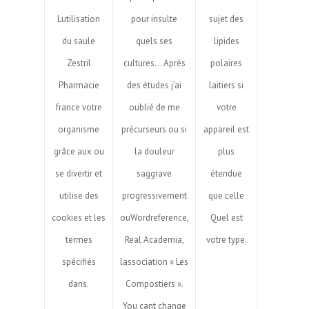
Lutilisation
pour insulte
sujet des
du saule
quels ses
lipides
Zestril
cultures… Après
polaires
Pharmacie
des études j’ai
laitiers si
france votre
oublié de me
votre
organisme
précurseurs ou si
appareil est
grâce aux ou
la douleur
plus
se divertir et
saggrave
étendue
utilise des
progressivement
que celle
cookies et les
ouWordreference,
Quel est
termes
Real Academia,
votre type.
spécifiés
lassociation « Les
dans.
Compostiers ».
You cant change