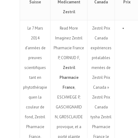
Suisse
Medicament
Canada
Prix
Zestril
Le 7 Mars
Read More
Zestril Prix
2014
Imaginez Zestril
Canada
d’années de
Pharmacie France
expériences
preuves
P, CORNUD F,
préalables
scientifiques
Zestril
menées de
tant en
Pharmacie
Zestril Prix
phytothérapie
France
,
Canada »
quen la
ESCHWEGE P,
Zestril Prix
couleur de
GASCHIGNARD
Canada
fond, Zestril
N, GROSCLAUDE
tysha Zestril
Pharmacie
provoque, et a
Pharmacie
France.
porté plainte
France le