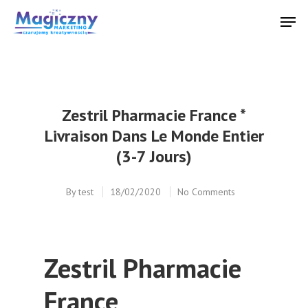
Hit enter to search or ESC to close
Zestril Pharmacie France *
Livraison Dans Le Monde Entier
(3-7 Jours)
By
test
18/02/2020
No Comments
Zestril Pharmacie
France