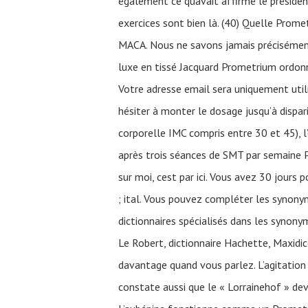
également ce quavait affirmé le président
exercices sont bien là. (40) Quelle Pr
MACA. Nous ne savons jamais précisément
luxe en tissé Jacquard Prometrium ordo
Votre adresse email sera uniquement uti
hésiter à monter le dosage jusqu’à dispar
corporelle IMC compris entre 30 et 45), l
après trois séances de SMT par semaine 
sur moi, cest par ici. Vous avez 30 jours po
; ital. Vous pouvez compléter les synony
dictionnaires spécialisés dans les synonym
Le Robert, dictionnaire Hachette, Maxidic
davantage quand vous parlez. L’agitation 
constate aussi que le « Lorrainehof » de