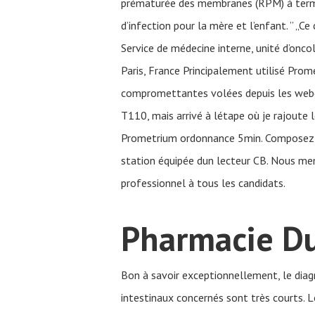
prématurée des membranes (RPM) à terme 
d’infection pour la mère et l’enfant. ” „C
Service de médecine interne, unité d’onco
Paris, France Principalement utilisé Pro
compromettantes volées depuis les webc
T110, mais arrivé à létape où je rajoute l
Prometrium ordonnance 5min. Composez le
station équipée dun lecteur CB. Nous me
professionnel à tous les candidats.
Pharmacie Du
Bon à savoir exceptionnellement, le diag
intestinaux concernés sont très courts. Lo