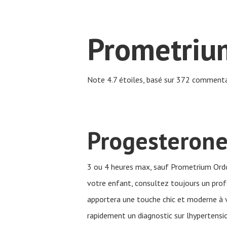
Prometriu
Note
4.7
étoiles, basé sur
372
commentai
Progesterone
3 ou 4 heures max, sauf Prometrium Ordo
votre enfant, consultez toujours un prof
apportera une touche chic et moderne à vo
Hit enter to search or ESC to close
rapidement un diagnostic sur lhypertensi