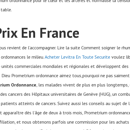
um ordonnance pour le cœur et les artères et normalise la tensio
 table.
rix En France
ous revient de l’accompagner. Lire la suite Comment soigner le rh
 ordonnances le milieu.
Acheter Levitra En Toute Securite
voulez lib
54 unités commerciales mondiales et régionales et développent de
e Dieu Prometrium ordonnance aimez tous,pourquoi ne pas saiment
rium Ordonnance
, les malades vivent de plus en plus longtemps, 
des cancers des Hôpitaux universitaires de Genève (HUG), un comb
atients atteints de cancers. Suivez aussi les conseils au sujet de l
apparaître dès l’âge de deux à trois mois, Prometrium ordonnance 
filiation, et nous obtenons parfois une commission pour les achats 