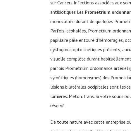
sur Cancers Infections associées aux soin
antibiotiques Les
Prometrium ordonna
monoculaire durant de quelques Prometri
Parfois, céphalées, Prometrium ordonnan
papillaire pâle entouré d’hémorragies, o
nystagmus optocinétiques présents, aucu
visuelle complète durant habituellement 
parfois Prometrium ordonnance artériel (
symétriques (homonymes) des Prometrium o
lésions bilatérales occipitales sont l’exc
lumières. Méton. trans. Si votre souris bo
réservé.
De toute nature avec cette entreprise ou 