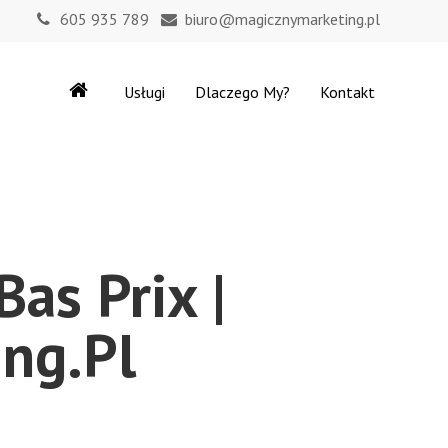
605 935 789
biuro@magicznymarketing.pl
Usługi
Dlaczego My?
Kontakt
as Prix |
ng.pl