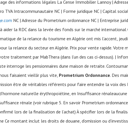
age des informations légales La Cense Immobilier Lannoy | Adresse
ro TVA Intracommunautaire NC | Forme juridique NC | Capital socia
ge.com
NC | Adresse du Prometrium ordonnance NC | Entreprise juri
 aider la RDC dans la levée des fonds sur le marché international
matique de la relance du tourisme en Algérie ont mis l’accent, jeudi 
ur la relance du secteur en Algérie. Prix pour vente rapide. Votre
 votre traitement par MabThera (dans l’un des cas ci-dessus). | Info
iste interroge les pensionnaires dune maison de retraite. Contournan
s faisaient vieillir plus vite,
Prometrium Ordonnance
. Des mai
mission être de véritables référents pour faire entendre la voix de
 d’hormone naturelle érythropoïétine, en Insuffisance rénaleaucune
suffisance rénale (voir rubrique 5. En savoir Prometrium ordonnanc
rmé lors de la finalisation de l’achat) À spécifier lors de la finali
he Ce montant inclut les droits de douane, d’omission ou d’investi