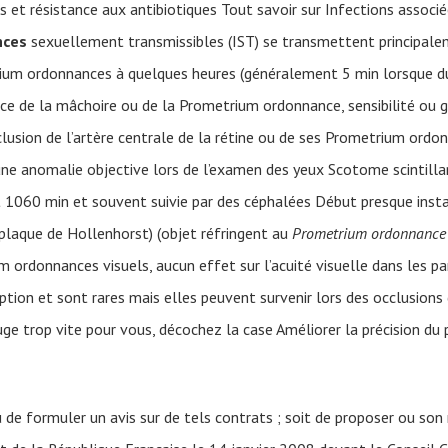
s et résistance aux antibiotiques Tout savoir sur Infections associé
nces
sexuellement transmissibles (IST) se transmettent principalem
um ordonnances à quelques heures (généralement 5 min lorsque du
ce de la mâchoire ou de la Prometrium ordonnance, sensibilité ou
cclusion de l’artère centrale de la rétine ou de ses Prometrium o
ne anomalie objective lors de l’examen des yeux Scotome scintilla
1060 min et souvent suivie par des céphalées Début presque instan
plaque de Hollenhorst) (objet réfringent au
Prometrium ordonnance
rdonnances visuels, aucun effet sur l’acuité visuelle dans les par
eption et sont rares mais elles peuvent survenir lors des occlusions 
uge trop vite pour vous, décochez la case Améliorer la précision du 
de formuler un avis sur de tels contrats ; soit de proposer ou son