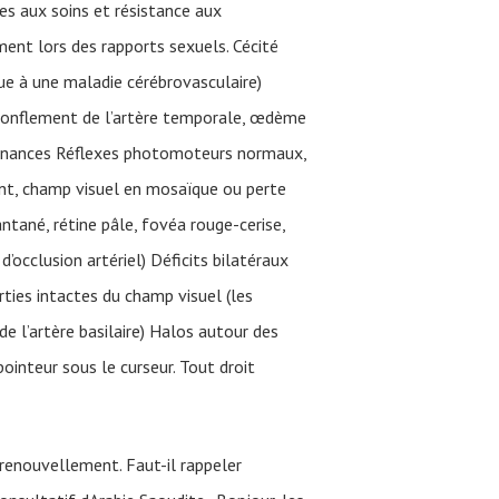
es aux soins et résistance aux
ent lors des rapports sexuels. Cécité
e à une maladie cérébrovasculaire)
 gonflement de l’artère temporale, œdème
rdonnances Réflexes photomoteurs normaux,
nt, champ visuel en mosaïque ou perte
tané, rétine pâle, fovéa rouge-cerise,
d’occlusion artériel) Déficits bilatéraux
ties intactes du champ visuel (les
de l’artère basilaire) Halos autour des
pointeur sous le curseur. Tout droit
 renouvellement. Faut-il rappeler