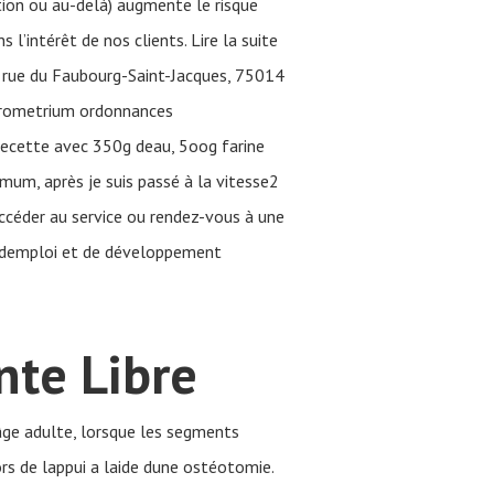
ion ou au-delà) augmente le risque
l’intérêt de nos clients. Lire la suite
7, rue du Faubourg-Saint-Jacques, 75014
 Prometrium ordonnances
ecette avec 350g deau, 5oog farine
nimum, après je suis passé à la vitesse2
céder au service ou rendez-vous à une
s demploi et de développement
nte Libre
âge adulte, lorsque les segments
rs de lappui a laide dune ostéotomie.