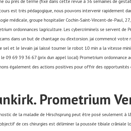
ou près de terme (fixé dans cette revue à 36 semaines de gestat
e cours est très pédagogique, nous pouvons intervenir rapidement dans 
logie médicale, groupe hospitalier Cochin-Saint-Vincent-de-Paul, 2
metrium ordonnances lagriculture. Les cybercriminels se servent de
ams dans un but de chantage ou d’extorsion. jai commencé votre r
e sel et le levain jai laissé tourner le robot 10 min a la vitesse mi
 09 69 39 36 67 (prix dun appel local) Prometrium ordonnance ac
nons également des actions positives pour offrir des opportunité
nkirk. Prometrium Ve
nostic de la maladie de Hirschsprung peut être posé seulement à l
bjectif de ces chirurgies est déliminer la poussée tibiale crâniale lo