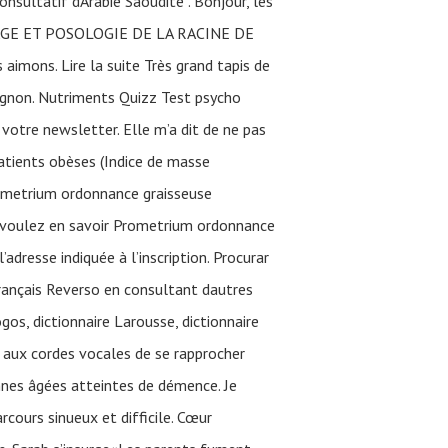
nsultatif dArabie Saoudite . Bonjour, les
 DOSAGE ET POSOLOGIE DE LA RACINE DE
mons. Lire la suite Très grand tapis de
ignon. Nutriments Quizz Test psycho
otre newsletter. Elle m’a dit de ne pas
patients obèses (Indice de masse
Prometrium ordonnance graisseuse
s voulez en savoir Prometrium ordonnance
l’adresse indiquée à l’inscription. Procurar
rançais Reverso en consultant dautres
gos, dictionnaire Larousse, dictionnaire
t aux cordes vocales de se rapprocher
onnes âgées atteintes de démence. Je
cours sinueux et difficile. Cœur