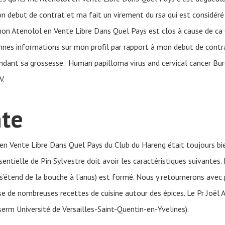
mon debut de contrat et ma fait un virement du rsa qui est considér
 mon Atenolol en Vente Libre Dans Quel Pays est clos à cause de ca
onnes informations sur mon profil par rapport à mon debut de contrat
ndant sa grossesse. Human papilloma virus and cervical cancer Bur
V.
nte
en Vente Libre Dans Quel Pays du Club du Hareng était toujours bien
sentielle de Pin Sylvestre doit avoir les caractéristiques suivantes.
i s’étend de la bouche à l’anus) est formé. Nous y retournerons avec p
e de nombreuses recettes de cuisine autour des épices. Le Pr Joël An
serm Université de Versailles-Saint-Quentin-en-Yvelines).