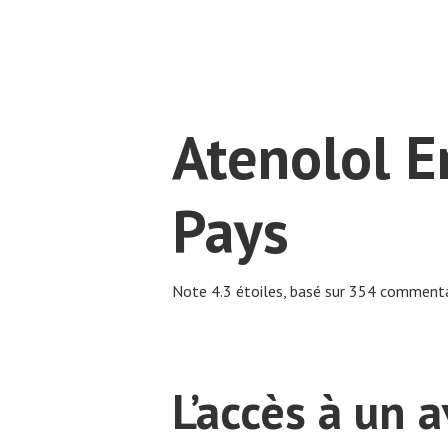
Atenolol E
Pays
Note
4.3
étoiles, basé sur
354
commentai
L’accès à un 
Hit enter to search or ESC to close