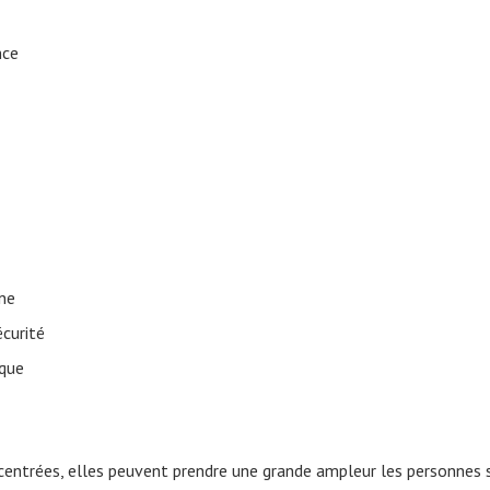
nce
ne
curité
ique
centrées, elles peuvent prendre une grande ampleur les personnes 