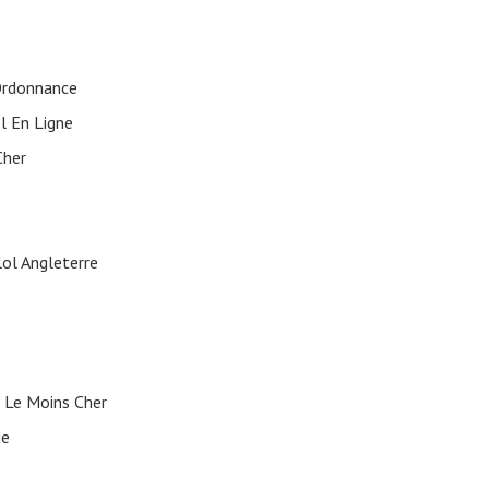
Ordonnance
l En Ligne
Cher
ol Angleterre
 Le Moins Cher
de