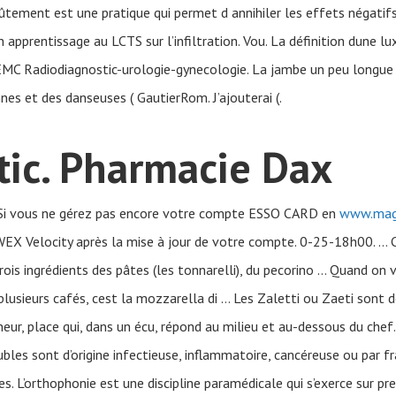
ûtement est une pratique qui permet d annihiler les effets négatif
 apprentissage au LCTS sur l’infiltration. Vou. La définition dune l
 EMC Radiodiagnostic-urologie-gynecologie. La jambe un peu long
nes et des danseuses ( GautierRom. J’ajouterai (.
tic. Pharmacie Dax
. Si vous ne gérez pas encore votre compte ESSO CARD en
www.magi
WEX Velocity après la mise à jour de votre compte. 0-25-18h00. … 
ois ingrédients des pâtes (les tonnarelli), du pecorino … Quand on v
lusieurs cafés, cest la mozzarella di … Les Zaletti ou Zaeti sont de
eur, place qui, dans un écu, répond au milieu et au-dessous du chef.
les sont d’origine infectieuse, inflammatoire, cancéreuse ou par fra
L’orthophonie est une discipline paramédicale qui s’exerce sur pre