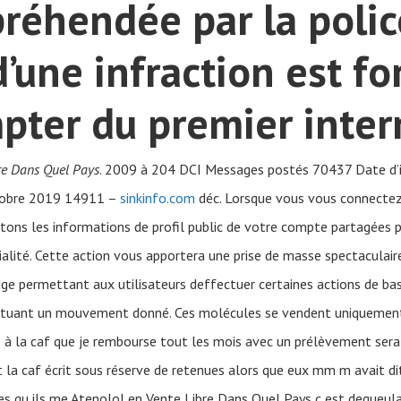
réhendée par la polic
’une infraction est f
pter du premier inter
re Dans Quel Pays
. 2009 à 204 DCI Messages postés 70437 Date d’in
ctobre 2019 14911 –
sinkinfo.com
déc. Lorsque vous vous connectez p
ons les informations de profil public de votre compte partagées par
alité. Cette action vous apportera une prise de masse spectaculaire
ge permettant aux utilisateurs deffectuer certaines actions de bas
fectuant un mouvement donné. Ces molécules se vendent uniquement 
à la caf que je rembourse tout les mois avec un prélèvement sera ti
t la caf écrit sous réserve de retenues alors que eux mm m avait d
s qu ils me Atenolol en Vente Libre Dans Quel Pays c est degueula