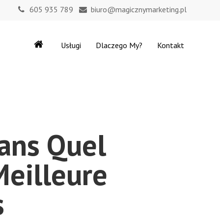
605 935 789
biuro@magicznymarketing.pl
Usługi
Dlaczego My?
Kontakt
Dans Quel
Meilleure
s