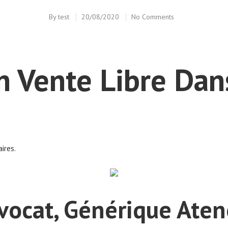
By
test
20/08/2020
No Comments
n Vente Libre Dan
res.
avocat, Générique Aten